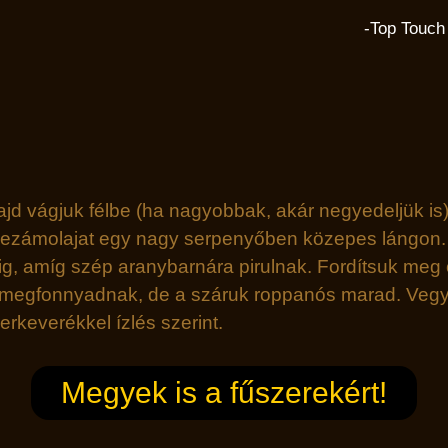
-Top Touch 
 vágjuk félbe (ha nagyobbak, akár negyedeljük is).
szezámolajat egy nagy serpenyőben közepes lángon. 
cig, amíg szép aranybarnára pirulnak. Fordítsuk me
é megfonnyadnak, de a száruk roppanós marad. Vegyü
keverékkel ízlés szerint.
Megyek is a fűszerekért!