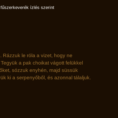
fűszerkeverék ízlés szerint
 Rázzuk le róla a vizet, hogy ne
Tegyük a pak choikat vágott felükkel
g őket, sózzuk enyhén, majd süssük
k ki a serpenyőből, és azonnal tálaljuk.