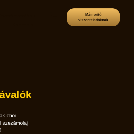
Mámorító
űszerkeverékek
viszonteladóknak
p
Kapcsolat
ávalók
ak choi
l szezámolaj
ó