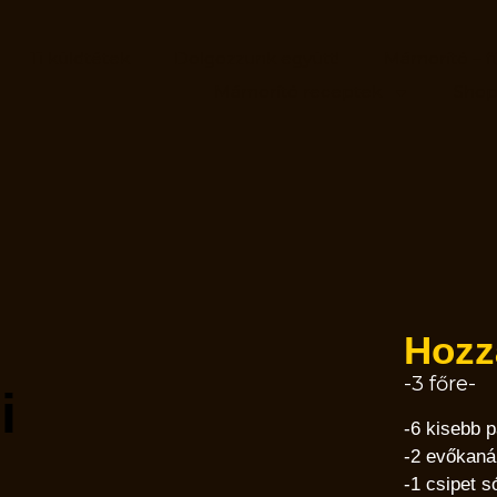
Ti küldtétek
Dolgozzunk együtt!
Mámorító – f
Mámorító receptek
Sho
Hozz
-3 főre-
i
-6 kisebb p
-2 evőkaná
-1 csipet s