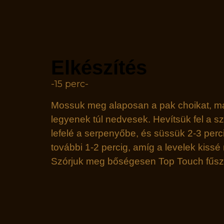
Elkészítés
-15 perc-
Mossuk meg alaposan a pak choikat, majd
legyenek túl nedvesek. Hevítsük fel a 
lefelé a serpenyőbe, és süssük 2-3 per
további 1-2 percig, amíg a levelek kiss
Szórjuk meg bőségesen Top Touch fűszer