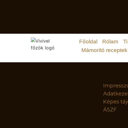
Főoldal
Rólam
Főoldal
Rólam
Ti
Mámorító receptek
Cookie tá
Impress
Adatkezel
Képes táj
ÁSZF