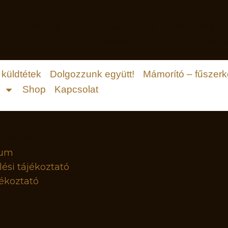
Ti küldtétek
Dolgozzunk együtt!
Mámorító – f
Mámorító receptek
Sho
 küldtétek
Dolgozzunk együtt!
Mámorító – fűszer
Shop
Kapcsolat
jékoztató
zum
ési tájékoztató
ékoztató