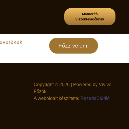
Mámorító
űszerkeverékek
viszonteladóknak
p
Kapcsolat
keverékek
Főzz velem!
Copyright © 2026 | Powered by Vivivel
Főzök
A weboldalt készítette:
RezedaStúdió