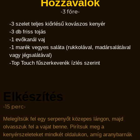
Hozzávalók
-3 főre-
-3 szelet teljes kiőrlésű kovászos kenyér
-3 db friss tojás
-1 evőkanál vaj
-1 marék vegyes saláta (rukkolával, madársalátával
vagy jégsalátával)
-Top Touch fűszerkeverék ízlés szerint
Elkészítés
-15 perc-
Melegítsük fel egy serpenyőt közepes lángon, majd
olvasszuk fel a vajat benne. Pirítsuk meg a
kenyérszeleteket mindkét oldalukon, amíg aranybarnák