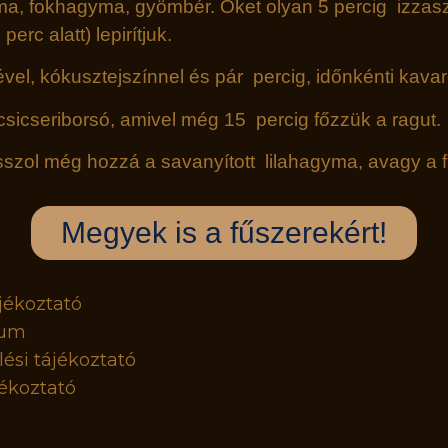
a, fokhagyma, gyömbér. Őket olyan 5 percig izzasz
erc alatt) lepirítjuk.
vel, kókusztejszínnel és pár percig, időnkénti kava
 csicseriborsó, amivel még 15 percig főzzük a ragut.
l passzol még hozzá a savanyított lilahagyma, avagy a
Megyek is a fűszerekért!
jékoztató
zum
ési tájékoztató
ékoztató