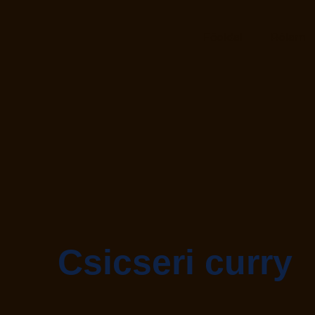
Főoldal
Rólam
Csicseri curry