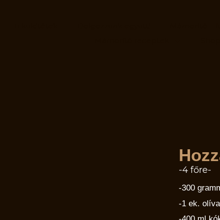
Ti küldtétek
Dolgozzunk együtt!
Mámorító – f
Mámorító receptek
Sho
Hozz
-4 főre-
-300 gramm
-1 ek. olív
-400 ml kó