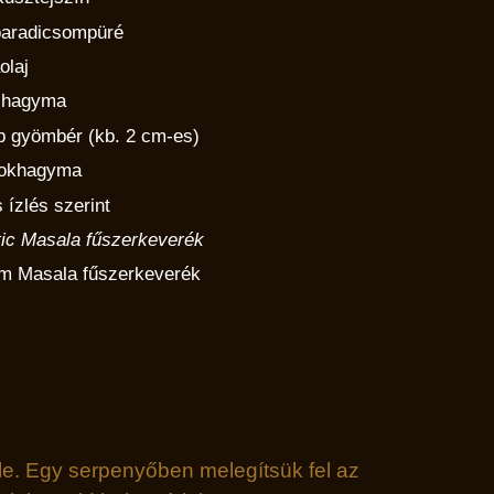
paradicsompüré
aolaj
öshagyma
ab gyömbér (kb. 2 cm-es)
 fokhagyma
 ízlés szerint
tic Masala fűszerkeverék
am Masala fűszerkeverék
e. Egy serpenyőben melegítsük fel az