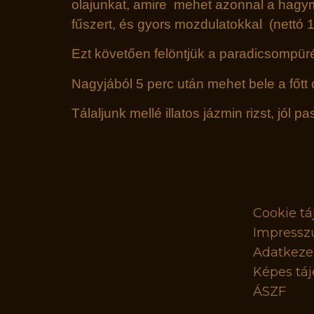
olajunkat, amire mehet azonnal a hagym
fűszert, és gyors mozdulatokkal (nettó 1 p
Ezt követően felöntjük a paradicsompüré
Nagyjából 5 perc után mehet bele a főtt
Tálaljunk mellé illatos jázmin rizst, jó
Cookie tá
Impress
Adatkezel
Képes táj
ÁSZF