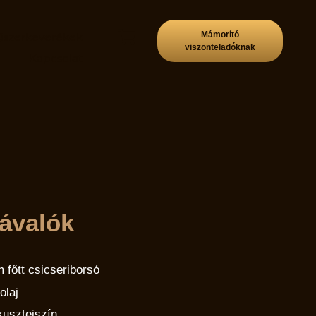
Mámorító
űszerkeverékek
viszonteladóknak
p
Kapcsolat
ávalók
 főtt csicseriborsó
aolaj
kusztejszín