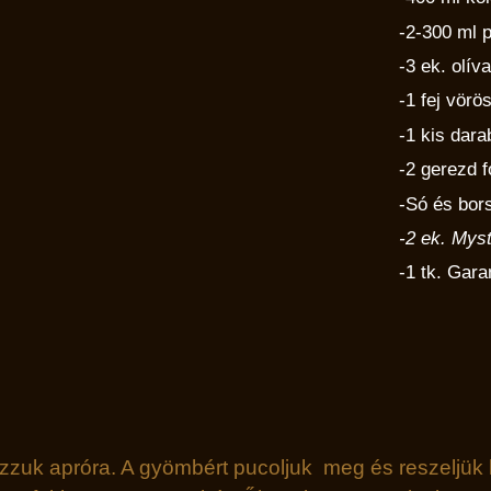
-2-300 ml 
-3 ek. olív
-1 fej vör
-1 kis dar
-2 gerezd
-Só és bors
-2 ek. Mys
-1 tk. Gar
zuk apróra. A gyömbért pucoljuk meg és reszeljük l