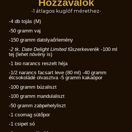
Hozzávalók
-1 átlagos kuglóf mérethez-
-4 db tojás (M)
-50 gramm vaj
-150 gramm datolyaőrlemény
-2 tk. Date Delight Limited fűszerkeverék
-100 ml
tej (lehet növény is)
-1 bio narancs reszelt héja
-1/2 narancs facsart leve (80 ml) -40 gramm
étcsokoládé olvasztva -5 gramm kakaópor
-100 gramm búzaliszt
-100 gramm mandulaliszt
-50 gramm zabpehelyliszt
-1 csomag sütőpor
-1 csipet só