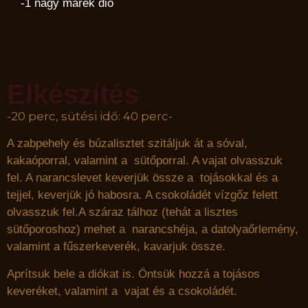
-1 nagy marék dió
Elkészítés
-20 perc, sütési idő: 40 perc-
A zabpehely és búzalisztet szitáljuk át a sóval,
kakaóporral, valamint a sütőporral. A vajat olvasszuk
fel. A narancslevet keverjük össze a tojásokkal és a
tejjel, keverjük jó habosra. A csokoládét vízgőz felett
olvasszuk fel.A száraz tálhoz (tehát a lisztes
sütőporoshoz) mehet a narancshéja, a datolyaőrlemény,
valamint a fűszerkeverék, kavarjuk össze.
Aprítsuk bele a diókat is. Öntsük hozzá a tojásos
keveréket, valamint a vajat és a csokoládét.