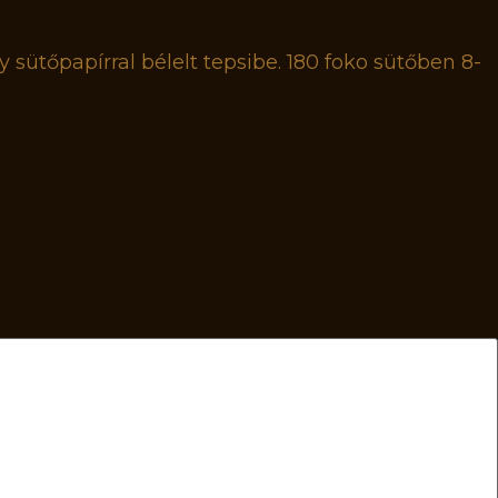
y sütőpapírral bélelt tepsibe. 180 foko sütőben 8-