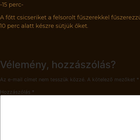
-15 perc-
A főtt csicseriket a felsorolt fűszerekkel fűszerez
10 perc alatt készre sütjük őket.
Vélemény, hozzászólás?
Az e-mail címet nem tesszük közzé.
A kötelező mezőket
*
Hozzászólás
*