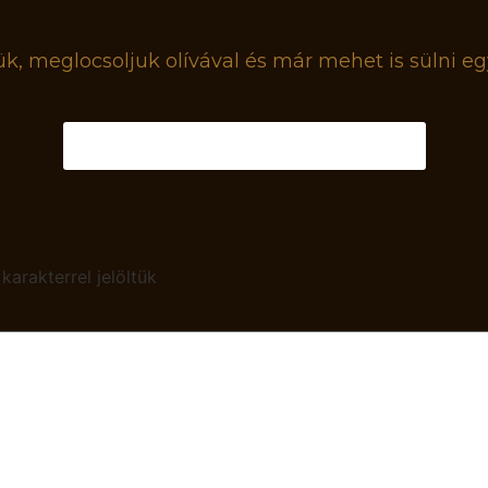
zük, meglocsoljuk olívával és már mehet is sülni eg
Megyek is a fűszerekért!
karakterrel jelöltük