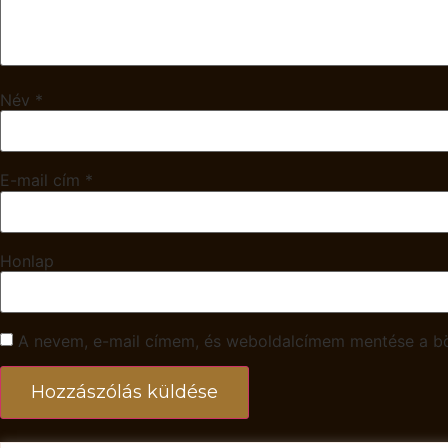
Név
*
E-mail cím
*
Honlap
A nevem, e-mail címem, és weboldalcímem mentése a 