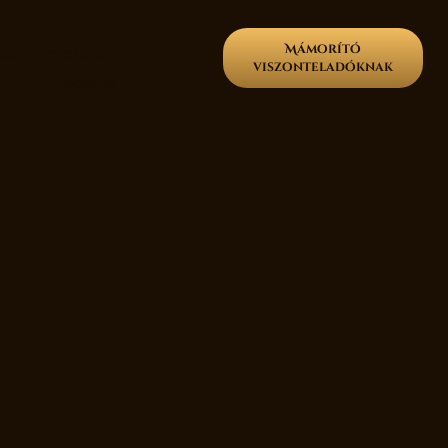
Mámorító
űszerkeverékek
viszonteladóknak
p
Kapcsolat