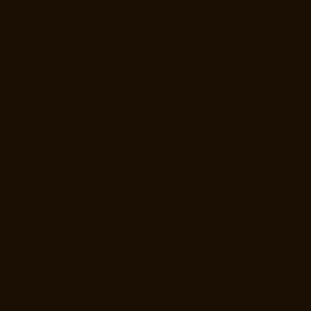
Ti küldtétek
Dolgozzunk együtt!
Mámorító – f
Mámorító receptek
Sho