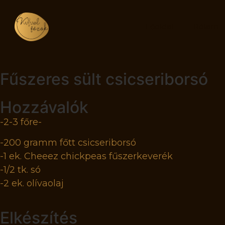
Főoldal
Rólam
Fűszeres sült csicseriborsó
Hozzávalók
-2-3 főre-
-200 gramm főtt csicseriborsó
-1 ek. Cheeez chickpeas fűszerkeverék
-1/2 tk. só
-2 ek. olívaolaj
Elkészítés