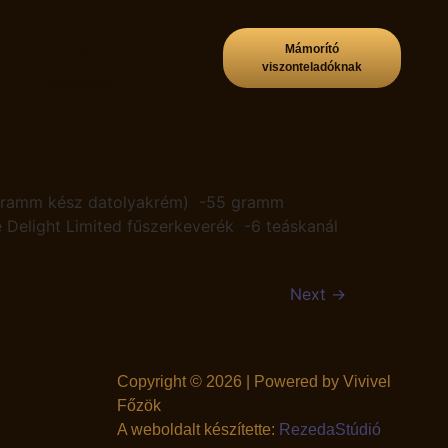
Mámorító
űszerkeverékek
viszonteladóknak
p
Kapcsolat
 gramm kész datolyakrém) -55 gramm
Delight Limited fűszerkeverék -6 teáskanál
Next
→
Copyright © 2026 | Powered by Vivivel
Főzök
A weboldalt készítette:
RezedaStúdió