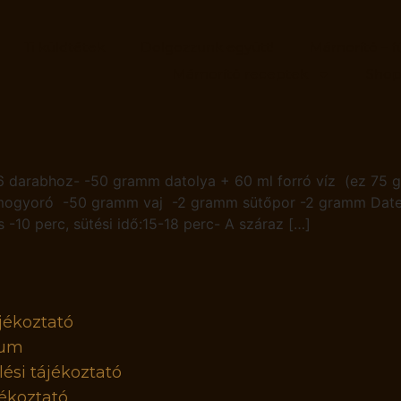
Ti küldtétek
Dolgozzunk együtt!
Mámorító – f
Mámorító receptek
Sho
6 darabhoz- -50 gramm datolya + 60 ml forró víz (ez 75
kmogyoró -50 gramm vaj -2 gramm sütőpor -2 gramm Date 
s -10 perc, sütési idő:15-18 perc- A száraz […]
jékoztató
zum
ési tájékoztató
ékoztató