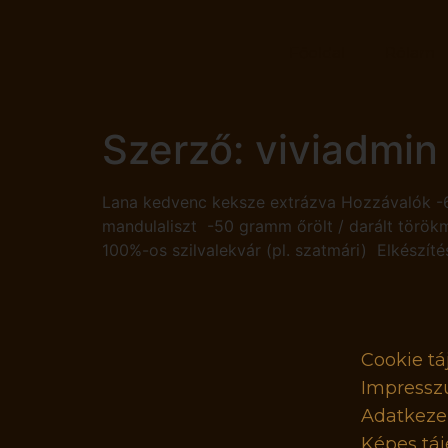
Főoldal
Rólam
Szerző:
viviadmin
Lana kedvenc keksze extrázva Hozzávalók -
mandulaliszt -50 gramm őrölt / darált törö
100%-os szilvalekvár (pl. szatmári) Elkészíté
Cookie tá
Impress
Adatkezel
Képes táj